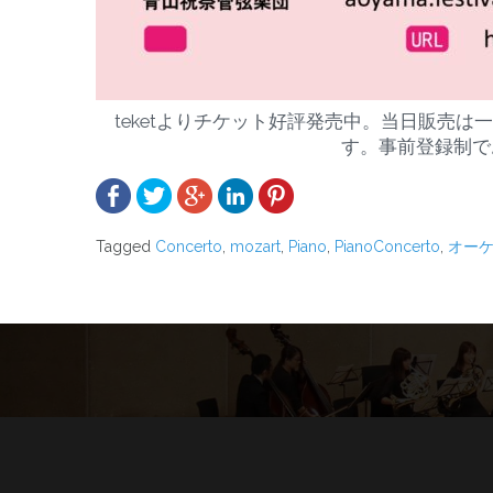
teketよりチケット好評発売中。当日販売
す。事前登録制で
Tagged
Concerto
,
mozart
,
Piano
,
PianoConcerto
,
オー
投
稿
ナ
ビ
ゲ
ー