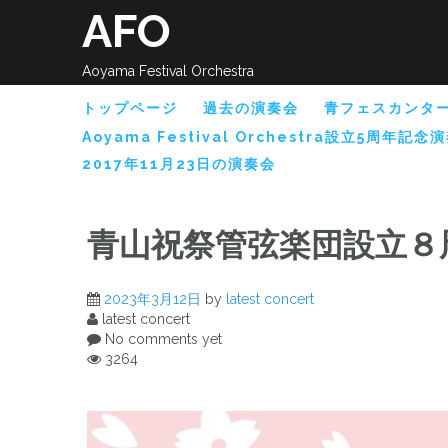
Skip
AFO
to
content
Aoyama Festival Orchestra
トップページ
過去の演奏会
青フェスカンタ
Aoyama Festival Orchestra設立5周年記念
2017年11月23日の演奏会
青山祝祭管弦楽団設立８
2023年3月12日
by
latest concert
latest concert
No comments yet
3264