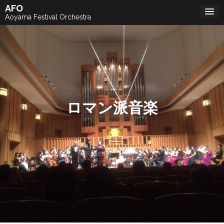
Skip
AFO
to
Aoyama Festival Orchestra
content
ロマン派音楽