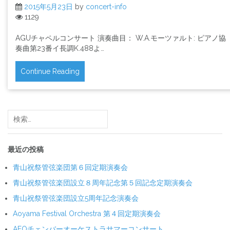
2015年5月23日
by
concert-info
1129
AGUチャペルコンサート 演奏曲目： W.A.モーツァルト: ピアノ協
奏曲第23番イ長調K.488よ…
Continue Reading
検
索:
最近の投稿
青山祝祭管弦楽団第６回定期演奏会
青山祝祭管弦楽団設立８周年記念第５回記念定期演奏会
青山祝祭管弦楽団設立5周年記念演奏会
Aoyama Festival Orchestra 第４回定期演奏会
AFOチェンバーオーケストラサマーコンサート