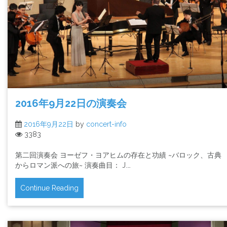
2016年9月22日の演奏会
2016年9月22日
by
concert-info
3383
第二回演奏会 ヨーゼフ・ヨアヒムの存在と功績 ~バロック、古典
からロマン派への旅~ 演奏曲目： J.…
Continue Reading