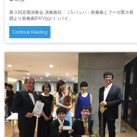
第３回定期演奏会 演奏曲目： J.S.バッハ：前奏曲とフーガ変ホ長
調より前奏曲BWV552-1（パイ…
Continue Reading