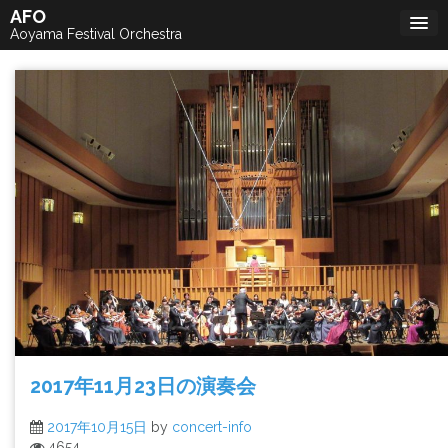
Skip
AFO
to
Aoyama Festival Orchestra
content
2017年11月23日の演奏会
2017年10月15日
by
concert-info
4654