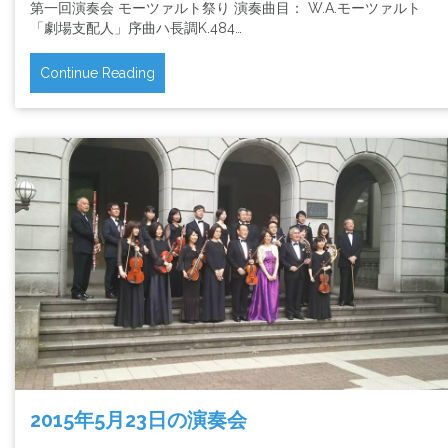
第一回演奏会 モーツァルト祭り 演奏曲目： W.A.モーツァルト
「劇場支配人」序曲ハ長調K.484…
Continue Reading
2015年5月23日の演奏会