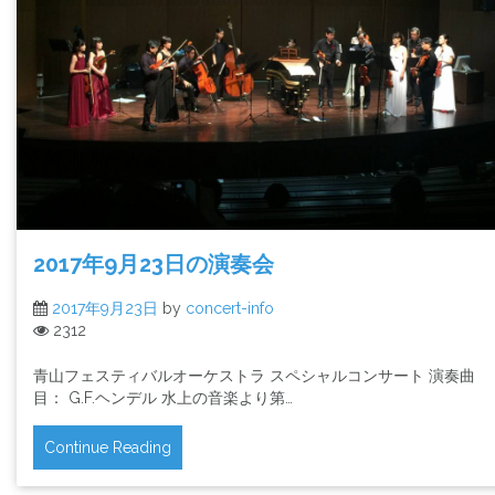
2017年9月23日の演奏会
2017年9月23日
by
concert-info
2312
青山フェスティバルオーケストラ スペシャルコンサート 演奏曲
目： G.F.ヘンデル 水上の音楽より第…
Continue Reading