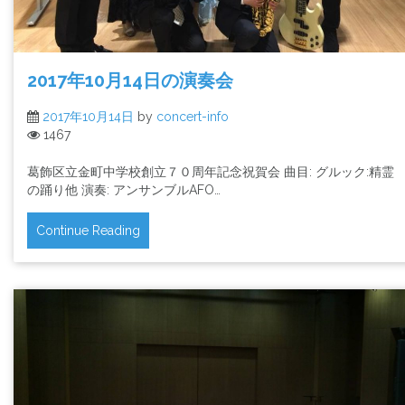
2017年10月14日の演奏会
2017年10月14日
by
concert-info
1467
葛飾区立金町中学校創立７０周年記念祝賀会 曲目: グルック:精霊
の踊り他 演奏: アンサンブルAFO…
Continue Reading