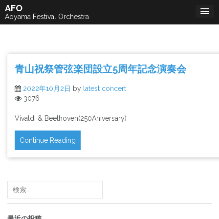
Skip
AFO
to
Aoyama Festival Orchestra
content
青山祝祭管弦楽団設立5周年記念演奏会
2022年10月2日
by
latest concert
3076
Vivaldi & Beethoven(250Aniversary)
Continue Reading
検
索:
最近の投稿