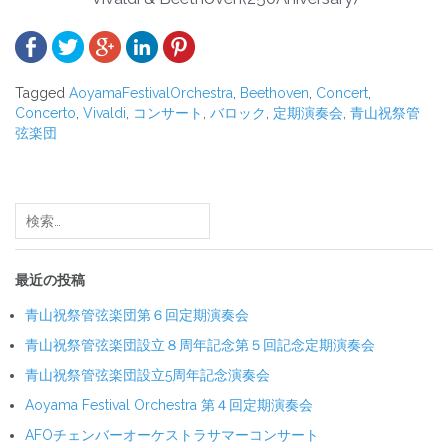
Tagged
AoyamaFestivalOrchestra
,
Beethoven
,
Concert
,
Concerto
,
Vivaldi
,
コンサート
,
バロック
,
定期演奏会
,
青山祝祭管
弦楽団
投
稿
検
索:
ナ
ビ
最近の投稿
ゲ
青山祝祭管弦楽団第６回定期演奏会
ー
青山祝祭管弦楽団設立８周年記念第５回記念定期演奏会
シ
青山祝祭管弦楽団設立5周年記念演奏会
ョ
Aoyama Festival Orchestra 第４回定期演奏会
ン
AFOチェンバーオーケストラサマーコンサート